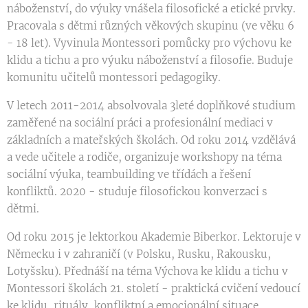
náboženství, do výuky vnášela filosofické a etické prvky.
Pracovala s dětmi různých věkových skupinu (ve věku 6
- 18 let). Vyvinula Montessori pomůcky pro výchovu ke
klidu a tichu a pro výuku náboženství a filosofie. Buduje
komunitu učitelů montessori pedagogiky.
V letech 2011-2014 absolvovala 3leté doplňkové studium
zaměřené na sociální práci a profesionální mediaci v
základních a mateřských školách. Od roku 2014 vzdělává
a vede učitele a rodiče, organizuje workshopy na téma
sociální výuka, teambuilding ve třídách a řešení
konfliktů. 2020 - studuje filosofickou konverzaci s
dětmi.
Od roku 2015 je lektorkou Akademie Biberkor. Lektoruje v
Německu i v zahraničí (v Polsku, Rusku, Rakousku,
Lotyšsku). Přednáší na téma Výchova ke klidu a tichu v
Montessori školách 21. století - praktická cvičení vedoucí
ke klidu, rituály, konfliktní a emocionální situace,