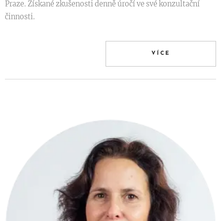
Praze. Získané zkušenosti denně úročí ve své konzultační
činnosti.
VÍCE