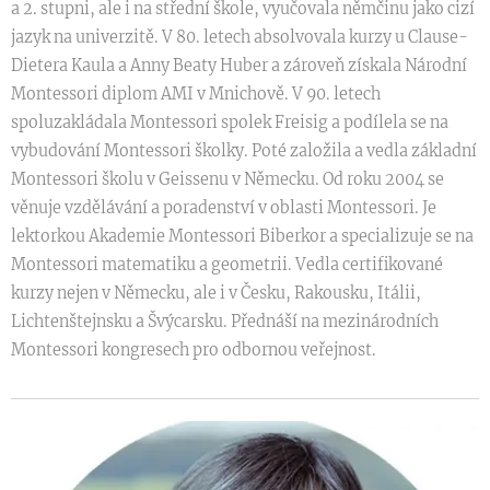
a 2. stupni, ale i na střední škole, vyučovala němčinu jako cizí
jazyk na univerzitě. V 80. letech absolvovala kurzy u Clause-
Dietera Kaula a Anny Beaty Huber a zároveň získala Národní
Montessori diplom AMI v Mnichově. V 90. letech
spoluzakládala Montessori spolek Freisig a podílela se na
vybudování Montessori školky. Poté založila a vedla základní
Montessori školu v Geissenu v Německu. Od roku 2004 se
věnuje vzdělávání a poradenství v oblasti Montessori. Je
lektorkou Akademie Montessori Biberkor a specializuje se na
Montessori matematiku a geometrii. Vedla certifikované
kurzy nejen v Německu, ale i v Česku, Rakousku, Itálii,
Lichtenštejnsku a Švýcarsku. Přednáší na mezinárodních
Montessori kongresech pro odbornou veřejnost.