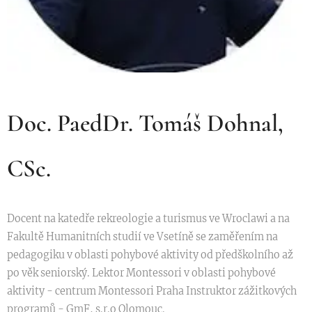
Doc. PaedDr. Tomáš Dohnal,
CSc.
Docent na katedře rekreologie a turismus ve Wroclawi a na
Fakultě Humanitních studií ve Vsetíně se zaměřením na
pedagogiku v oblasti pohybové aktivity od předškolního až
po věk seniorský. Lektor Montessori v oblasti pohybové
aktivity - centrum Montessori Praha Instruktor zážitkových
programů - GmF, s.r.o Olomouc.