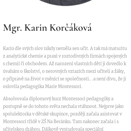
Mgr. Karin Korčáková
Karin dle svých slov nikdy neměla sen učit. A tak má maturitu
z analytické chemie a praxi v roztodivných firmách spojených
s chemií či obchodem. Až narození vlastních dětí ji dovedlo k
úvahám o školství, o nerovných vztazích mezi učiteli a žáky,
o přípravě na život v měnící se společnosti.. .a není divu, že ji
oslovila pedagogika Marie Montessori.
Absolvovala diplomový kurz Montessori pedagogiky a
postupně se do tohoto světa nechala vtáhnout. Nejprve jako
spolulektorka v dětské skupince, později začala asistovat v
Montessori třídě v ZŠ Na Beránku. Tam nakonec začala i s
učitelskou dráhou. Dálkově vystudovala speciální