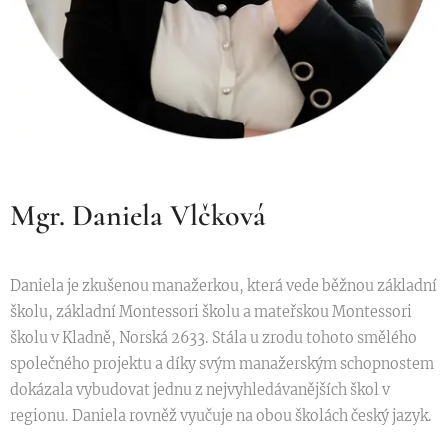
Mgr. Daniela Vlčková
Daniela je zkušenou manažerkou, která vede běžnou základní
školu, základní Montessori školu a mateřskou Montessori
školu v Kladně, Norská 2633. Stála u zrodu tohoto smělého
společného projektu a díky svým manažerským schopnostem
dokázala vybudovat jednu z nejvyhledávanějších škol v
regionu. Daniela rovněž vyučuje na obou školách český jazyk.