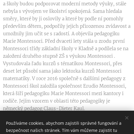
a školy budou podporovat moderní metody výuky, stále
nebyla s vývojem ve školství spokojená. Sama hledala
směry, které by ji oslovily a které by podle ní pomohly
především dětem, podpořily jejich přirozenou zvídavost a
umožnily jim učit se s radostí. A objevila pedagogiku
Marie Montessori. Před dvaceti lety stála u zrodu první
Montessori třídy základní školy v Kladně a podílela se na
založení druhého stupně ZŠ s výukou Montessori .
Vystudovala řadu kurzů s tématikou Montessori, přes
deset let působí sama jako lektorka kurzů Montessori
matematiky. V roce 2016 společně s dalšími pedagogy z
Montessori škol založila společnost Erudio Montessori,
která šíří pedagogiku Marie Montessori mezi kantory i
rodiče. Jejím vzorem v oblasti této pedagogiky je
německý pedagog Claus-Dieter Kaul.
Používáme cookies, abychom zajistili správné fungování a
bezpečnost našich stránek. Tím vám můžeme zajistit tu